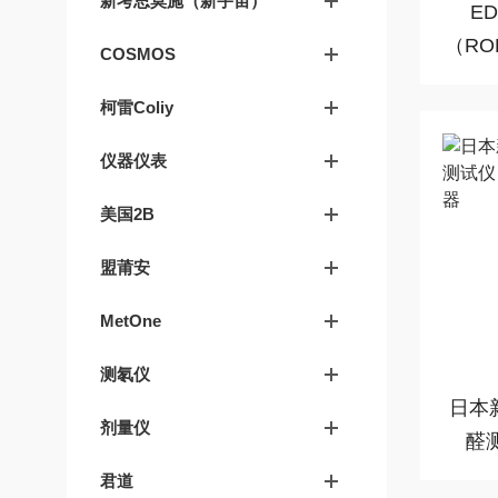
新考思莫施（新宇宙）
E
（R
COSMOS
柯雷Coliy
仪器仪表
美国2B
盟莆安
MetOne
测氡仪
日本新
剂量仪
醛
君道