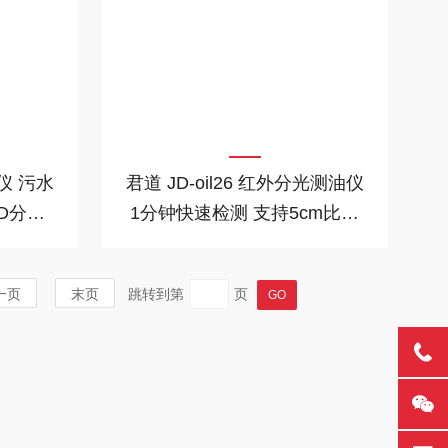
仪 污水
君道 JD-oil26 红外分光测油仪
D分析
1分钟快速检测 支持5cm比色
皿
一页
末页
跳转到第
页