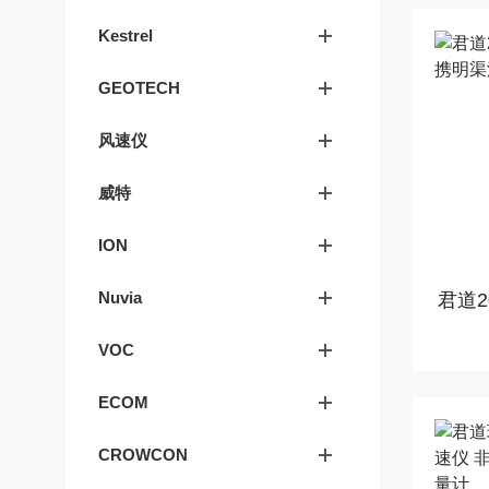
Kestrel
GEOTECH
风速仪
威特
ION
Nuvia
君道2
VOC
ECOM
CROWCON