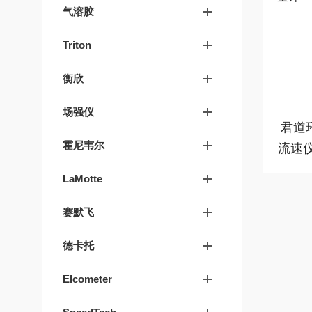
气溶胶
Triton
衡欣
场强仪
君道环
霍尼韦尔
流速仪
LaMotte
赛默飞
德卡托
Elcometer