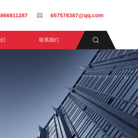
5866811287
657578387@qq.com
我们
联系我们