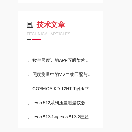
技术文章
TECHNICAL ARTICLES
数字照度计的APP互联架构与现场数据闭环管理技术
照度测量中的V-λ曲线匹配与余弦校正误差分析——以硅光电二极管照度计为例
COSMOS KD-12HT-T耐压防爆NMP炉内直插检测设备工程设计指南
testo 512系列压差测量仪数字通信与数据管理技术架构
testo 512-1与testo 512-2压差测量仪在通风系统中的应用技术分析