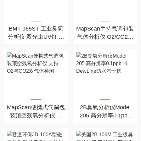
BMT 965ST 工业臭氧
MapScan手持气调包装
分析仪 双光束UV灯 长
气体分析仪 O2/CO2顶
寿命 自动调零 多单位
空检测食品制药残氧仪
显示
MapScan便携式气调包
2B臭氧分析仪Model
装顶空残氧分析仪 支
205 高分辨率0.1ppb
持O2与CO2双气体检
带DewLine防水汽干扰
测