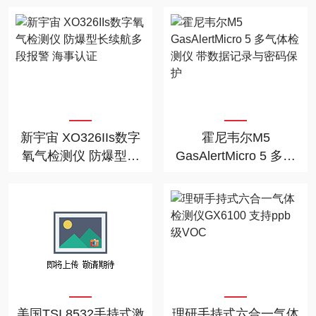
层检测仪
肠菌群
新宇宙 XO326IIs数字
霍尼韦尔M5
氧气检测仪 防爆型长
GasAlertMicro 5 多气
续航多段报警 海事认
体检测仪 带数据记录
证
与密码保护
美国TSI 8532手持式激
理研手持式六合一气体